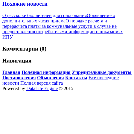
Похожие новости
О рассылке бюллетеней для голосования
Объявление о
дополнительных часах приема
О порядке расчета и
перерасчета платы за коммунальные услуги в случае не
предоставления потребителями информации о показаниях
ИПУ
Комментарии (0)
Навигация
Главная
Полезная информация
Учредительные документы
Постановления
Объявления
Контакты
Все последние
новости
Полная версия сайта
Powered by
DataLife Engine
© 2015