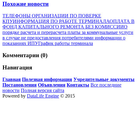
Похожие новости
ТЕЛЕФОНЫ ОРГАНИЗАЦИИ ПО ПОВЕРКЕ
КПУ
ИНФОРМАЦИЯ ПО РАБОТЕ ТЕРМИНАЛА
ОПЛАТА В
ФОНД КАПИТАЛЬНОГО РЕМОНТА БЕЗ КОМИССИИ
О
порядке расчета и перерасчета платы за коммунальные услуги
в случае не предоставления потребителями информации о
показаниях ИПУ
График работы терминала
Комментарии (0)
Навигация
Главная
Полезная информация
Учредительные документы
Постановления
Объявления
Контакты
Все последние
новости
Полная версия сайта
Powered by
DataLife Engine
© 2015