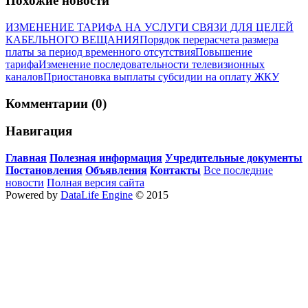
Похожие новости
ИЗМЕНЕНИЕ ТАРИФА НА УСЛУГИ СВЯЗИ ДЛЯ ЦЕЛЕЙ
КАБЕЛЬНОГО ВЕЩАНИЯ
Порядок перерасчета размера
платы за период временного отсутствия
Повышение
тарифа
Изменение последовательности телевизионных
каналов
Приостановка выплаты субсидии на оплату ЖКУ
Комментарии (0)
Навигация
Главная
Полезная информация
Учредительные документы
Постановления
Объявления
Контакты
Все последние
новости
Полная версия сайта
Powered by
DataLife Engine
© 2015