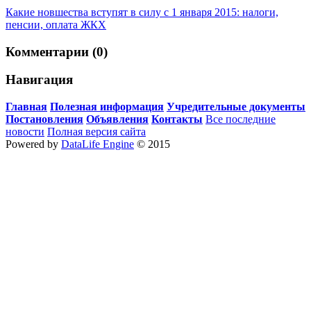
Какие новшества вступят в силу с 1 января 2015: налоги,
пенсии, оплата ЖКХ
Комментарии (0)
Навигация
Главная
Полезная информация
Учредительные документы
Постановления
Объявления
Контакты
Все последние
новости
Полная версия сайта
Powered by
DataLife Engine
© 2015