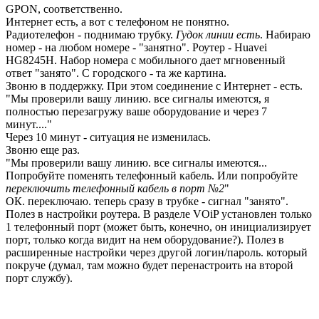
GPON, соответственно.
Интернет есть, а вот с телефоном не понятно.
Радиотелефон - поднимаю трубку.
Гудок линии есть
. Набираю
номер - на любом номере - "занятно". Роутер - Huavei
HG8245H. Набор номера с мобильного дает мгновенный
ответ "занято". С городского - та же картина.
Звоню в поддержку. При этом соединение с Интернет - есть.
"Мы проверили вашу линию. все сигналы имеются, я
полностью перезагружу ваше оборудование и через 7
минут...."
Через 10 минут - ситуация не изменилась.
Звоню еще раз.
"Мы проверили вашу линию. все сигналы имеются...
Попробуйте поменять телефонный кабель. Или попробуйте
переключить телефонный кабель в порт №2
"
ОК. переключаю. теперь сразу в трубке - сигнал "занято".
Полез в настройки роутера. В разделе VOiP установлен только
1 телефонный порт (может быть, конечно, он инициализирует
порт, только когда видит на нем оборудование?). Полез в
расширенные настройки через другой логин/пароль. который
покруче (думал, там можно будет перенастроить на второй
порт службу).