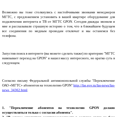
Возможно вы тоже столкнулись с настойчивыми звонками менеджеров
МГТС, с предложением установить в вашей квартире оборудование для
подключения интернета и ТВ от МГТС GPON. Сегодня дважды звонили и
мне и рассказывали страшную историю о том, что в ближайшем будущем
все соединения по медным проводам отключат и мы останемся без
телефона.
Запустив поиск в интернете (вы можете сделать также) по критерию "МГТС
навязывает переход на GPON" я нашел массу интересного, но кратко суть в
следующем.
Согласно письму Федеральной антимонопольной службы "Переключение
ОАО «МГТС» абонентов на технологию GPON"
http://fas.gov.ru/fas-news/fas-
ne
ws_34362.html
.
1. "Переключение абонентов на технологию GPON должно
осуществляться только с согласия абонента".