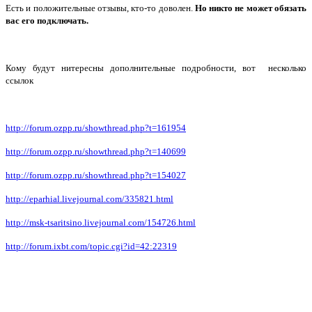
Есть и положительные отзывы, кто-то доволен.
Но никто не может обязать
вас его подключать.
Кому будут нитересны дополнительные подробности, вот несколько
ссылок
http://forum.ozpp.ru/showthread.php?t=161954
http://forum.ozpp.ru/showthread.php?t=140699
http://forum.ozpp.ru/showthread.php?t=154027
http://eparhial.livejournal.com/335821.html
http://msk-tsaritsino.livejournal.com/154726.html
http://forum.ixbt.com/topic.cgi?id=42:22319