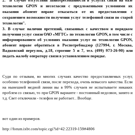
2. "
В случае отсутствия заинтересованности в услугах связи на базе
технологии GPON и несогласия с предложенными условиями их
оказания абонент вправе отказаться от их предоставления с
сохранением возможности получения услуг телефонной связи по старой
технологии".
3. В случае наличия претензий, связанных с качеством и порядком
получения услуг связи ОАО «МГТС» по технологии GPON, в том числе с
информированием об условиях оказания услуг по технологии GPON,
абонент вправе обратиться в Роспотребнадзор (127994, г. Москва,
Вадковский переулок, д.18, строение 5 и 7, тел. (499) 973-26-90) или
подать жалобу оператору связи в установленном порядке.
Судя по отзывам, во многих случаях качество предоставляемых услуг,
особенно телефонной связи, после перехода, очень невысого качества. Если
на нынешней медной линии вы в 99% случаев не испытываете никаких
проблем со связью, то при GPON варианте - постоянный недозвон, занято и
т.д. Свет отключили - телефон не работает... Вообще.
вот один из примеров.
http://forum.ixbt.com/topic.cgi?id=42:22319-159#4806