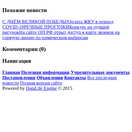
Похожие новости
С ДНЁМ ВЕЛИКОЙ ПОБЕДЫ!
Оплата ЖКУ в период
COVID-19
РЕЧНЫЕ ПРОГУЛКИ
Конкурс на лучший
рисунок
На сайте ОП РФ отрыт доступ к карте звонков на
горячую линию по химическим выбросам
Комментарии (0)
Навигация
Главная
Полезная информация
Учредительные документы
Постановления
Объявления
Контакты
Все последние
новости
Полная версия сайта
Powered by
DataLife Engine
© 2015